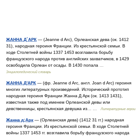
ЖАННА Д`АРК
— (Jeanne d Arc), Орлеанская дева (ок. 1412
31), народная героиня Франции. Из крестьянской семьи. В
ходе Столетней войны 1337 1453 возглавила борьбу
французского народа против английских захватчиков, в 1429
освободила Орлеан от осады. В 1430 попала …
Энциклопедический словарь
ЖАННА Д'АРК
— (фр. Jeanne d Arc, англ. Joan d Arc) героиня
многих литературных произведений. Исторический прототип
народная героиня Франции Жанна Д Арк (ок. 1413 1431),
известная также под именем Орлеанской девы или
девственницы, крестьянская девушка из… …
Литературные герои
Жанна д;Арк
— (Орлеанская дева) (1412 31 гг.) народная
героиня Франции. Из крестьянской семьи. В ходе Столетней
войны 1337 1453 гг. возглавила борьбу французского народа