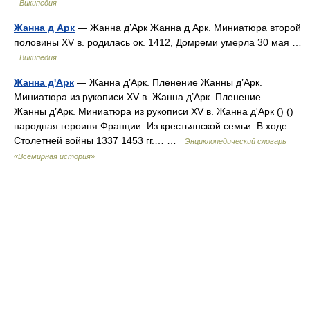
Википедия
Жанна д Арк
— Жанна д’Арк Жанна д Арк. Миниатюра второй
половины XV в. родилась ок. 1412, Домреми умерла 30 мая …
Википедия
Жанна д'Арк
— Жанна д’Арк. Пленение Жанны д’Арк.
Миниатюра из рукописи XV в. Жанна д’Арк. Пленение
Жанны д’Арк. Миниатюра из рукописи XV в. Жанна д'Арк () ()
народная героиня Франции. Из крестьянской семьи. В ходе
Столетней войны 1337 1453 гг.… …
Энциклопедический словарь
«Всемирная история»