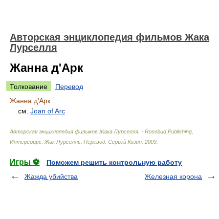
Авторская энциклопедия фильмов Жака
Лурселля
Жанна д'Арк
Толкование
Перевод
Жанна д'Арк
см.
Joan of Arc
Авторская энциклопедия фильмов Жака Лурселля. - Rosebud Publishing,
Интерсоцис
.
Жак Лурселль. Перевод: Сергей Козин
.
2009
.
Игры ⚽
Поможем решить контрольную работу
Жажда убийства
Железная корона