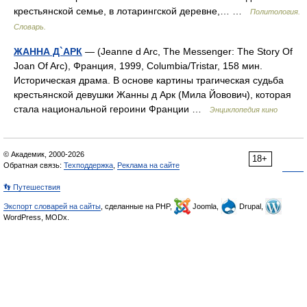
крестьянской семье, в лотарингской деревне,… …
Политология.
Словарь.
ЖАННА Д`АРК
— (Jeanne d Arc, The Messenger: The Story Of
Joan Of Arc), Франция, 1999, Columbia/Tristar, 158 мин.
Историческая драма. В основе картины трагическая судьба
крестьянской девушки Жанны д Арк (Мила Йовович), которая
стала национальной героини Франции …
Энциклопедия кино
© Академик, 2000-2026
18+
Обратная связь:
Техподдержка
,
Реклама на сайте
👣 Путешествия
Экспорт словарей на сайты
, сделанные на PHP,
Joomla,
Drupal,
WordPress, MODx.